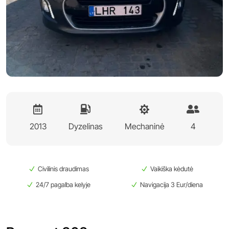




2013
Dyzelinas
Mechaninė
4
Civilinis draudimas
Vaikiška kėdutė
N
N
24/7 pagalba kelyje
Navigacija 3 Eur/diena
N
N