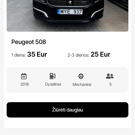
Peugeot 508
35 Eur
25 Eur
1 diena
:
2-3 dienos
:
2018
Dyzelinas
5
Mechaninė
Žiūrėti daugiau