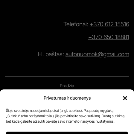
Telefonai:
+370 612 15516
+370 650 18881
El. paštas:
autonuomok@gmail.com
Pradžia
Nuoma Klaipėdoje
Privatumas ir duomenys
Nuoma Palangoje
Šioje svetainėje naudojami slapukai (angl. cookies). Paspaudę mygtuką
Nuoma oro uoste
„Sutinku“ arba naršydami toliau, jūs patvirtinsite savo sutikimą. Duotą sutikimą
Automobiliai
bet kada galėsite atšaukti pakeitę savo interneto naršyklės nustatymus.
Kontaktai