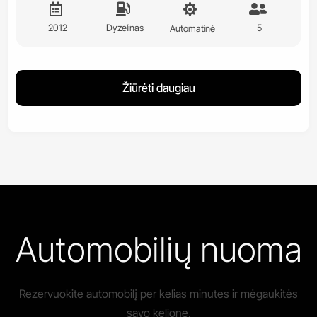
2012
Dyzelinas
5
Automatinė
Žiūrėti daugiau
Automobilių nuoma
Rezervuokite automobilį per kelias minutes ir mėgaukitės
savo kelione.