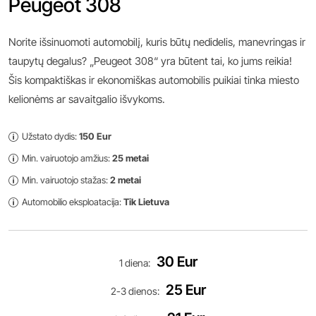
Peugeot 308
Norite išsinuomoti automobilį, kuris būtų nedidelis, manevringas ir
taupytų degalus? „Peugeot 308“ yra būtent tai, ko jums reikia!
Šis kompaktiškas ir ekonomiškas automobilis puikiai tinka miesto
kelionėms ar savaitgalio išvykoms.
Užstato dydis:
150 Eur
p
Min. vairuotojo amžius:
25 metai
p
Min. vairuotojo stažas:
2 metai
p
Automobilio eksploatacija:
Tik Lietuva
p
30 Eur
1 diena
:
25 Eur
2-3 dienos
: